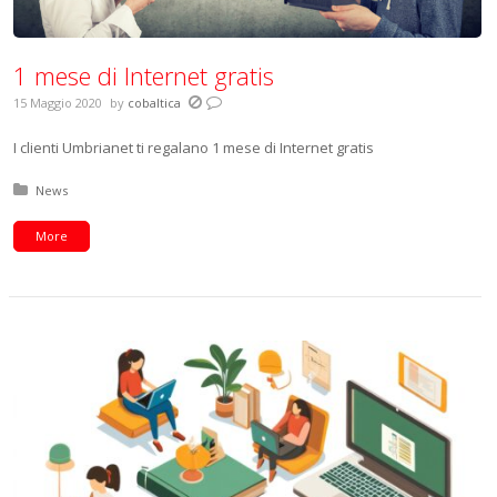
1 mese di Internet gratis
15 Maggio 2020
by
cobaltica
I clienti Umbrianet ti regalano 1 mese di Internet gratis
Posted in:
News
More