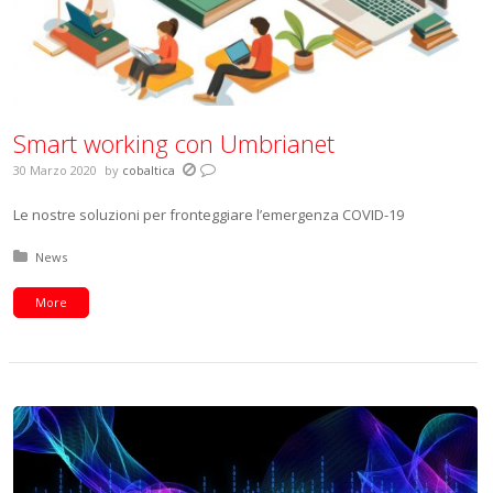
Smart working con Umbrianet
30 Marzo 2020
by
cobaltica
Le nostre soluzioni per fronteggiare l’emergenza COVID-19
Posted in:
News
More