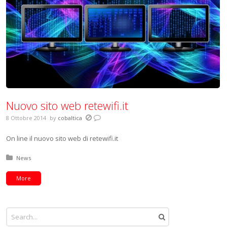
Nuovo sito web retewifi.it
8 Ottobre 2014
by
cobaltica
On line il nuovo sito web di retewifi.it
Posted in:
News
More