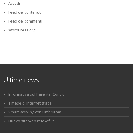
Accedi
Feed dei contenuti
Feed dei commenti
WordPress.org
Ultime news
Informativa sul Parental Control
1 mese di Internet gratis
Smart working con Umbrianet
Nuovo sito web retewifi.it