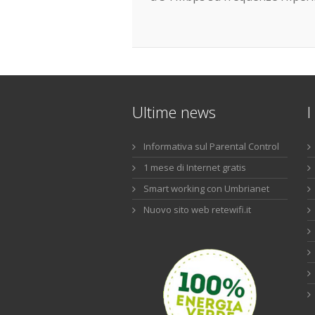
Ultime news
I
Informativa sul Parental Control
1 mese di Internet gratis
Smart working con Umbrianet
Nuovo sito web retewifi.it