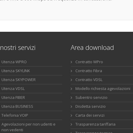
 nostri servizi
Area download
Utenza WPRO
Contratto WPro
Utenza SKYLINK
Contratto Fibra
Utenza SKYPOWER
Contratto VDSL
Utenza VDSL
Modello richiesta agevolazioni
Utenza FIBER
Subentro servizio
Utenza BUSINESS
Disdetta servizio
Telefonia VOIP
Carta dei servizi
Agevolazioni per non udenti e
Trasparenza tariffaria
non vedenti
Trasparenza tecnica