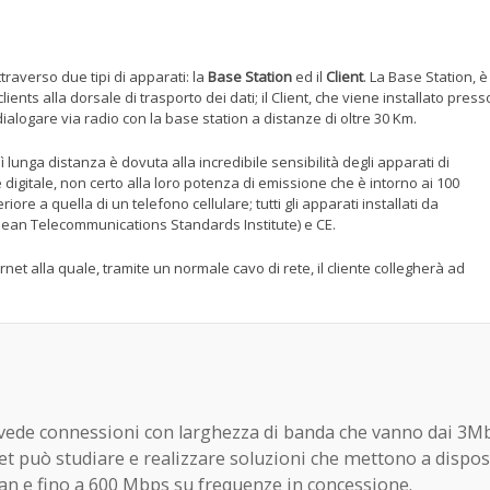
traverso due tipi di apparati: la
Base Station
ed il
Client
. La Base Station, è
ents alla dorsale di trasporto dei dati; il Client, che viene installato press
dialogare via radio con la base station a distanze di oltre 30 Km.
 lunga distanza è dovuta alla incredibile sensibilità degli apparati di
 digitale, non certo alla loro potenza di emissione che è intorno ai 100
eriore a quella di un telefono cellulare; tutti gli apparati installati da
pean Telecommunications Standards Institute) e CE.
net alla quale, tramite un normale cavo di rete, il cliente collegherà ad
revede connessioni con larghezza di banda che vanno dai 3M
et può studiare e realizzare soluzioni che mettono a dispos
an e fino a 600 Mbps su frequenze in concessione.