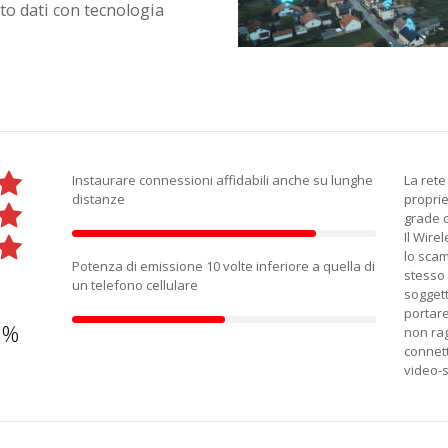
rto dati con tecnologia
Instaurare connessioni affidabili anche su lunghe
La rete
distanze
proprie
grade c
Il Wire
lo scam
Potenza di emissione 10 volte inferiore a quella di
stesso
un telefono cellulare
soggetta
portare
9%
non rag
connett
video-s