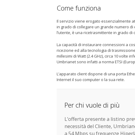
Come funziona
Il servizio viene erogato essenzialmente at
in grado di collegare un grande numero di cli
l’utente, è una ricetrasmittente in grado di 
La capacità di instaurare connessioni a così
ricezione ed alla tecnologia di trasmissione
millesimi di Watt (2.4 GHz), circa 10 volte inf
Umbrianet sono infatti a norma ETSI (Euro
L’apparato client dispone di una porta Ether
Internet il suo computer o la sua rete.
Per chi vuole di più
L’offerta presente a listino p
necessità del Cliente, Umbrian
a 54 Mbps su frequenze Hiperl